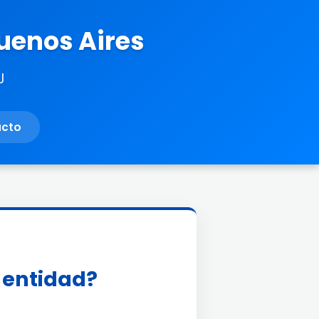
Buenos Aires
J
acto
a entidad?