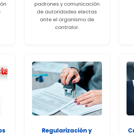
ión
padrones y comunicación
a
de autoridades electas
ante el organismo de
contralor.
os
Regularización y
C