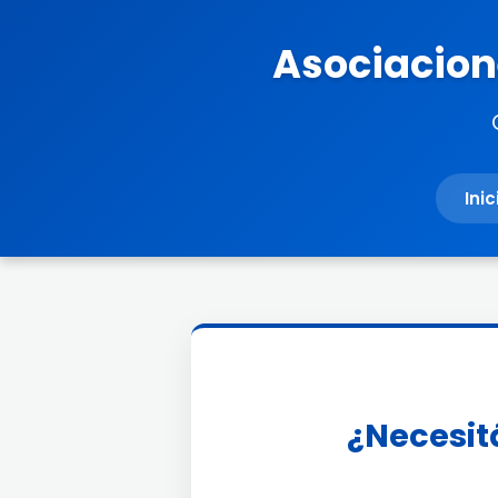
Asociacione
Inic
¿Necesitá