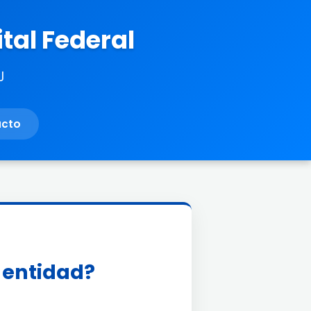
tal Federal
J
acto
a entidad?