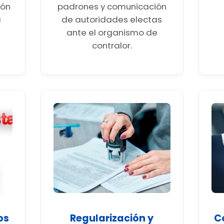
ión
padrones y comunicación
a
de autoridades electas
ante el organismo de
contralor.
os
Regularización y
C