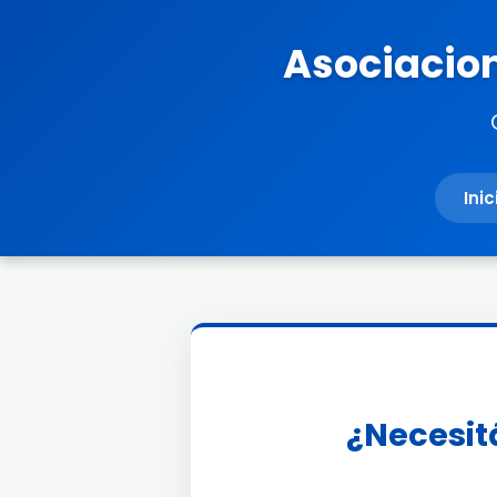
Asociacion
Inic
¿Necesitá