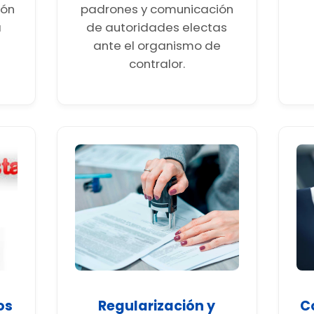
ión
padrones y comunicación
a
de autoridades electas
ante el organismo de
contralor.
os
Regularización y
C