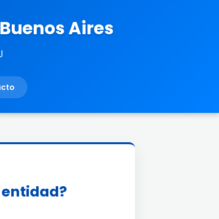
 Buenos Aires
J
acto
a entidad?