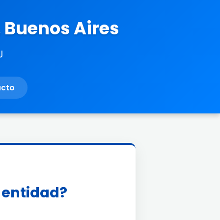
, Buenos Aires
J
acto
a entidad?