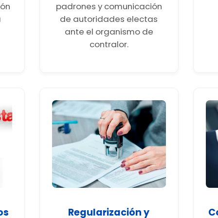
ión
padrones y comunicación
a
de autoridades electas
ante el organismo de
contralor.
os
Regularización y
C